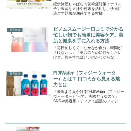
紀伊路屋じゃばらで花粉症対策！ナリル
チン豊富な果汁や粉末を活用し、快適に
過ごす効果が期待できる柑橘
ビノムスムージー口コミで分かる
美容健康
忙しい朝でも簡単に美容ケア。美
肌と健康を手に入れる方法
「毎日忙しくて、なかなか自分に時間が
さけない…」「美容のために何かしたい
けど、何をすればいいのかわからな
い…」そんな風に思っていませんか？美
容と健康を両立させたいと願う現代女性
にとって、毎日の食事選びはとても重要
FIJIWater（フィジーウォータ
美容健康
ですよね。特に忙しい朝、手軽...
ー）とは？ 口コミから見える魅
力とは
「最近よく見かける“FIJIWater（フィジー
ウォーター）”って、実際どうなの？」
SNSや美容系メディアで話題のフィジー
ウォーター。南国フィジーの大自然から
採水されたこのミネラルウォーターは、
飲みやすさだけでなく、“美のミネラル”と
呼ば...