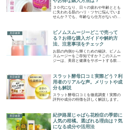
やお得な購入方法は？
３０代になり、日々の疲れや年齢ととも
に失われる肌のハリ・ツヤに悩んでいま
せんか？でも、年齢なら仕方がないのか
も…と、諦めるのはまだ早いです。ミネ
ルヴァプラセンタは、デンマーク産の高
品質な豚プラセンタや美容成分を贅沢に
ビノムスムージーどこで売って
美容健康
配合したサプリなんです。...
る？お得な購入ガイドや解約方
法、注意事項をチェック
お肌の内側から輝くための秘訣、ビノム
スムージーをご存知ですか？このスムー
ジーは、美容と健康をサポートする飲み
物で、オンラインでのみ手に入れること
ができます。実店舗では見つけることが
できないため、公式サイトでの定期購入
スラット酵母口コミ実際どう？利
美容健康
が、最もコストパフォーマ...
用者のリアルな声。メリットや成
分も解説
スラット酵母口コミを徹底調査！実際の
評判や成分の特徴を詳しく解説します。
紀伊路屋じゃばら花粉症の季節に
美容健康
人気の柑橘。選ばれる理由は？気
になる成分や活用法