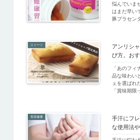
悩んでいま
はまだ早い
豚プラセンタ
スイーツ
アンリシャ
び方。おす
「あのフィ
品な味わい
ェを選ばれ
「賞味期限っ
美容健康
手汗にフレ
な使用法や