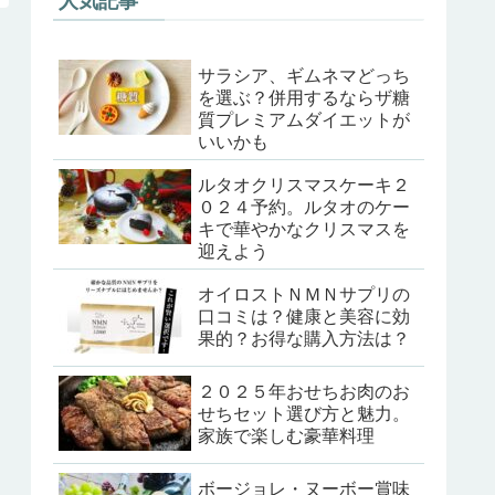
人気記事
サラシア、ギムネマどっち
を選ぶ？併用するならザ糖
質プレミアムダイエットが
いいかも
ルタオクリスマスケーキ２
０２４予約。ルタオのケー
キで華やかなクリスマスを
迎えよう
オイロストＮＭＮサプリの
口コミは？健康と美容に効
果的？お得な購入方法は？
２０２５年おせちお肉のお
せちセット選び方と魅力。
家族で楽しむ豪華料理
ボージョレ・ヌーボー賞味