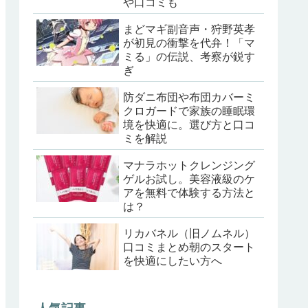
や口コミも
まどマギ副音声・狩野英孝
が初見の衝撃を代弁！「マ
ミる」の伝説、考察が鋭す
ぎ
防ダニ布団や布団カバーミ
クロガードで家族の睡眠環
境を快適に。選び方と口コ
ミを解説
マナラホットクレンジング
ゲルお試し。美容液級のケ
アを無料で体験する方法と
は？
リカバネル（旧ノムネル）
口コミまとめ朝のスタート
を快適にしたい方へ