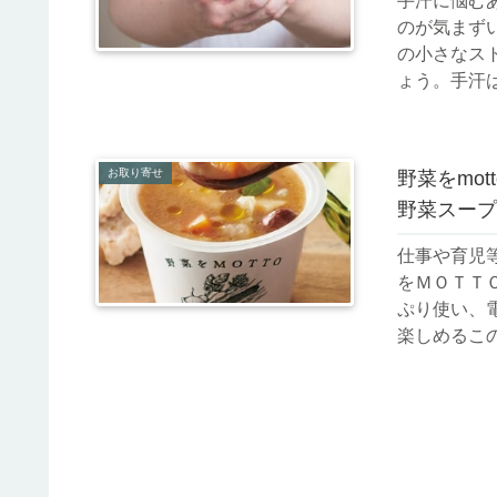
手汗に悩む
のが気まず
の小さなス
ょう。手汗は
お取り寄せ
野菜をmo
野菜スープ
仕事や育児
をＭＯＴＴ
ぷり使い、
楽しめるこの