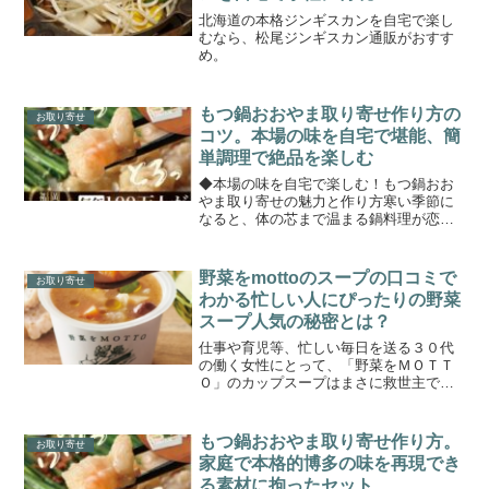
北海道の本格ジンギスカンを自宅で楽し
むなら、松尾ジンギスカン通販がおすす
め。
もつ鍋おおやま取り寄せ作り方の
お取り寄せ
コツ。本場の味を自宅で堪能、簡
単調理で絶品を楽しむ
◆本場の味を自宅で楽しむ！もつ鍋おお
やま取り寄せの魅力と作り方寒い季節に
なると、体の芯まで温まる鍋料理が恋し
くなりますね。その中でも、福岡の名物
「もつ鍋」は特に人気があります。しか
し、忙しい日常の中で本格的なもつ鍋を
野菜をmottoのスープの口コミで
お取り寄せ
楽しむのは難しいと感じる...
わかる忙しい人にぴったりの野菜
スープ人気の秘密とは？
仕事や育児等、忙しい毎日を送る３０代
の働く女性にとって、「野菜をＭＯＴＴ
Ｏ」のカップスープはまさに救世主で
す。国産野菜をたっぷり使い、電子レン
ジでたった１分チンするだけで本格的な
スープが楽しめるこの商品は、手軽に野
もつ鍋おおやま取り寄せ作り方。
お取り寄せ
菜を摂りたい方々から絶大な...
家庭で本格的博多の味を再現でき
る素材に拘ったセット