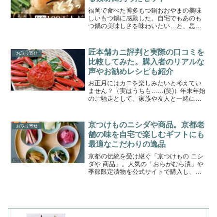
福岡で食べた博多もつ鍋おおやまの美味
しいもつ鍋に感動した。自宅でもあのも
つ鍋の美味しさを味わいたい…と、思っ
たことありませんか。博多もつ鍋おおや
まの公式サイトでは、お取り寄せ用のセ
ットが購入できます。そして、美味しい
匠本舗カニ評判と実際の口コミを
お取り寄せ
もつ鍋の作り方を公式サイ...
比較してみた。購入者のリアルな
声やお勧めレシピも紹介
お正月にはカニを楽しみたいと考えてい
ません？（実はうちも……(笑)）年末年始
のご馳走として、家族や友人と一緒に楽
しむカニは特別な御馳走ですよね。で
も、いざ買うとなると、スーパーで売っ
てるかには意外にいいお値段だったりす
京つけものニシダや商品。京都老
お取り寄せ
るので通販でお手頃なも...
舗の味を自宅で楽しむギフトにも
最適なこだわりの逸品
京都の伝統を受け継ぐ「京つけもの ニシ
ダや 商品」。人気の「おらがむら漬」や
季節限定漬物を公式サイトで購入し、本
場の味を楽しもう！