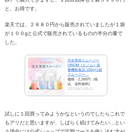
と、お得です。
楽天では、２８８０円から販売されていましたが１袋
が１００gと公式で販売されているものの半分の量で
した。
完全美容スムージー
VINOM（ビノム）栄
養機能食品 100g×1袋
スムージー…
価格：2,280円（税
込、送料無料)
(2024/6/11時点)
試しに１回買ってみようかなというのでしたらこれで
もアリだと思いますが、しばらく続けてみたい…とい
う場合には公式ショップで定期コースを申し込む方が