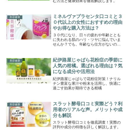
む方法と健康効果を徹底解説します。
ミネルヴァプラセンタ口コミと３
美容健康
０代以上の女性におすすめの理由
やお得な購入方法は？
３０代になり、日々の疲れや年齢ととも
に失われる肌のハリ・ツヤに悩んでいま
せんか？でも、年齢なら仕方がないのか
も…と、諦めるのはまだ早いです。ミネ
ルヴァプラセンタは、デンマーク産の高
品質な豚プラセンタや美容成分を贅沢に
紀伊路屋じゃばら花粉症の季節に
美容健康
配合したサプリなんです。...
人気の柑橘。選ばれる理由は？気
になる成分や活用法
紀伊路屋じゃばらで花粉症対策！ナリル
チン豊富な果汁や粉末を活用し、快適に
過ごす効果が期待できる柑橘
スラット酵母口コミ実際どう？利
美容健康
用者のリアルな声。メリットや成
分も解説
スラット酵母口コミを徹底調査！実際の
評判や成分の特徴を詳しく解説します。