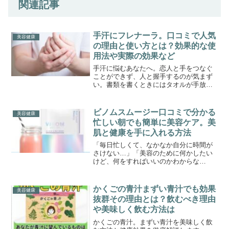
関連記事
手汗にフレナーラ。口コミで人気
美容健康
の理由と使い方とは？効果的な使
用法や実際の効果など
手汗に悩むあなたへ。恋人と手をつなぐ
ことができず、人と握手するのが気まず
い。書類を書くときにはタオルが手放せ
ない。そんな日常の小さなストレスが積
み重なり、自信を失ってしまうこともあ
るでしょう。手汗は、ただの生理現象で
ビノムスムージー口コミで分かる
美容健康
はなく、あなたの生活の質...
忙しい朝でも簡単に美容ケア。美
肌と健康を手に入れる方法
「毎日忙しくて、なかなか自分に時間が
さけない…」「美容のために何かしたい
けど、何をすればいいのかわからな
い…」そんな風に思っていませんか？美
容と健康を両立させたいと願う現代女性
にとって、毎日の食事選びはとても重要
かくごの青汁まずい青汁でも効果
美容健康
ですよね。特に忙しい朝、手軽...
抜群その理由とは？飲むべき理由
や美味しく飲む方法は
かくごの青汁。まずい青汁を美味しく飲