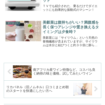
ット
ＴＶでも紹介された、乗るだけでダイエ
ットにも効果的な振動式のマシーン！
美穀菜は腹持ちがいい？満腹感を
ダイエット
長く保つアレンジや置き換えるタ
イミングは夕食時？
美穀菜には「サイリウム」という天然の
食物繊維が含まれていますが、サイリウ
ムは水分と結びつくと約３０倍に膨らむ
特性を持っていて、この性質のおかげで
少量でも大きな満腹感を得られるので
す。これは、ダイエット中でも食事を楽
しみたいと願う方にとって、...
南アフリカ産ワイン特徴など。コスパも良
く納得の味と価格。試してみたいワイン
リカバネル（旧ノムネル）口コミまとめ朝
のスタートを快適にしたい方へ