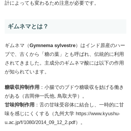
計によっても変わるため注意が必要です。
ギムネマとは？
ギムネマ（
Gymnema sylvestre
）はインド原産のハー
ブで、古くから「糖の葉」とも呼ばれ、伝統的に利用
されてきました。主成分のギムネマ酸には以下の作用
が知られています。
糖吸収抑制作用
：小腸でのブドウ糖吸収を妨げる働き
がある（吉岡伸一氏他, 鳥取大学）。
甘味抑制作用
：舌の甘味受容体に結合し、一時的に甘
味を感じにくくする（九州大学 https://www.kyushu-
u.ac.jp/f/1080/2014_09_12_2.pdf）。