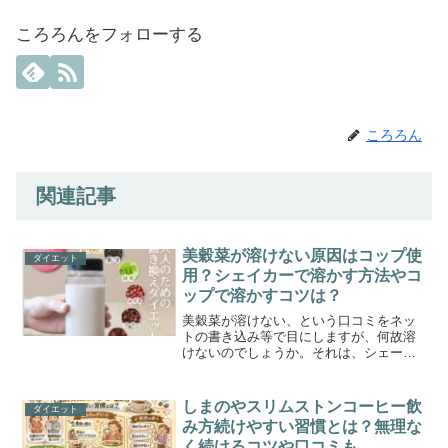
ころろんをフォローする
ころろん
関連記事
美穀菜が溶けない原因はコップ使
ダイエット
用？シェイカーで溶かす方法やコ
ップで溶かすコツは？
美穀菜が溶けない、という口コミをネッ
トの書き込み等で目にしますが、何故溶
けないのでしょうか。それは、シェーカ
ーで溶いていないから。なんですね。美
穀菜はシェイカーで溶かすほうが良いよ
うです。コップで溶かすと、美穀菜が溶
しまのやスリムストンコーヒー飲
ダイエット
けないことがあります。シ...
み方続けやすい習慣とは？無理な
く続けるコツや口コミも