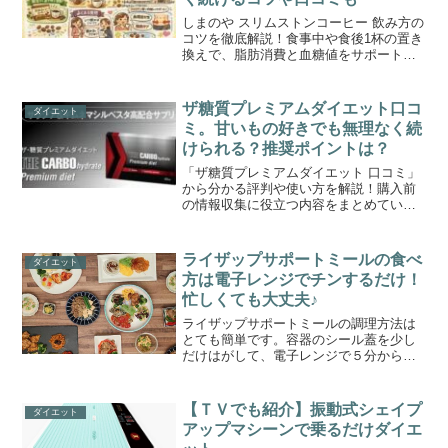
しまのや スリムストンコーヒー 飲み方の
コツを徹底解説！食事中や食後1杯の置き
換えで、脂肪消費と血糖値をサポート。
無理なく続く効果的なタイミングや味の
口コミも紹介。
ザ糖質プレミアムダイエット口コ
ダイエット
ミ。甘いもの好きでも無理なく続
けられる？推奨ポイントは？
「ザ糖質プレミアムダイエット 口コミ」
から分かる評判や使い方を解説！購入前
の情報収集に役立つ内容をまとめていま
す
ライザップサポートミールの食べ
ダイエット
方は電子レンジでチンするだけ！
忙しくても大丈夫♪
ライザップサポートミールの調理方法は
とても簡単です。容器のシール蓋を少し
だけはがして、電子レンジで５分から６
分ほど温めるだけです。なので、忙しい
方でも手間なく食べられます。ライザッ
プサポートミールは、主食と数種類の副
【ＴＶでも紹介】振動式シェイプ
ダイエット
菜がひとつの容器に入って...
アップマシーンで乗るだけダイエ