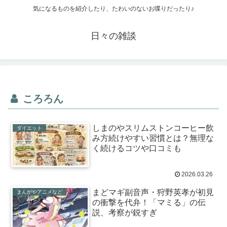
気になるものを紹介したり、たわいのないお喋りだったり♪
日々の雑談
ころろん
しまのやスリムストンコーヒー飲
ダイエット
み方続けやすい習慣とは？無理な
く続けるコツや口コミも
2026.03.26
まどマギ副音声・狩野英孝が初見
まんがやアニメなど
の衝撃を代弁！「マミる」の伝
説、考察が鋭すぎ