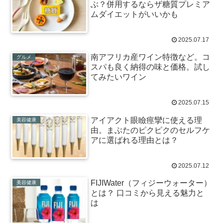
ぶ？併用するならザ糖質プレミア
ムダイエットがいいかも
2025.07.17
南アフリカ産ワイン特徴など。コ
グルメ
スパも良く納得の味と価格。試し
てみたいワイン
2025.07.15
アイアクト眼瞼痙攣に使える理
美容健康
由。まぶたのピクピクのセルフケ
アに選ばれる理由とは？
2025.07.12
FIJIWater（フィジーウォーター）
美容健康
とは？ 口コミから見える魅力と
は