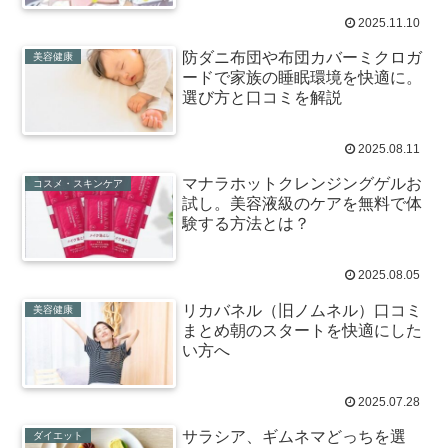
2025.11.10
防ダニ布団や布団カバーミクロガ
美容健康
ードで家族の睡眠環境を快適に。
選び方と口コミを解説
2025.08.11
マナラホットクレンジングゲルお
コスメ・スキンケア
試し。美容液級のケアを無料で体
験する方法とは？
2025.08.05
リカバネル（旧ノムネル）口コミ
美容健康
まとめ朝のスタートを快適にした
い方へ
2025.07.28
サラシア、ギムネマどっちを選
ダイエット