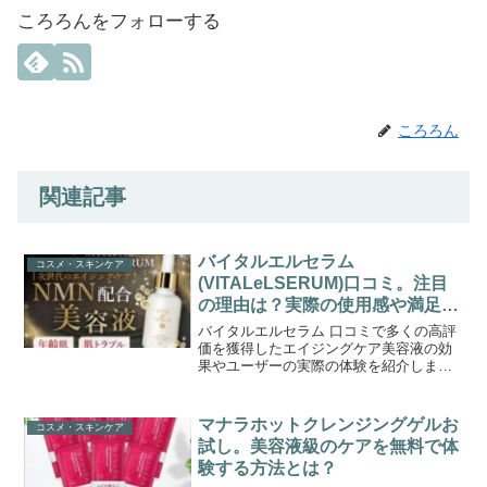
ころろんをフォローする
ころろん
関連記事
バイタルエルセラム
コスメ・スキンケア
(VITALeLSERUM)口コミ。注目
の理由は？実際の使用感や満足度
など
バイタルエルセラム 口コミで多くの高評
価を獲得したエイジングケア美容液の効
果やユーザーの実際の体験を紹介しま
す。
マナラホットクレンジングゲルお
コスメ・スキンケア
試し。美容液級のケアを無料で体
験する方法とは？