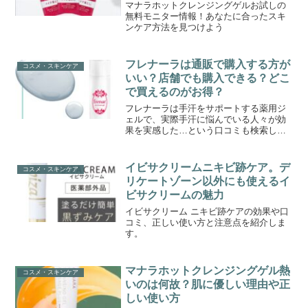
マナラホットクレンジングゲルお試しの
無料モニター情報！あなたに合ったスキ
ンケア方法を見つけよう
フレナーラは通販で購入する方が
コスメ・スキンケア
いい？店舗でも購入できる？どこ
で買えるのがお得？
フレナーラは手汗をサポートする薬用ジ
ェルで、実際手汗に悩んでいる人々が効
果を実感した…という口コミも検索した
ら、多く出てきます。そんないいアイテ
ムなら自分も試してみたい！と思われて
ドラッグストア等で探したけど見つから
イビサクリームニキビ跡ケア。デ
コスメ・スキンケア
なかった。そんな経験、な...
リケートゾーン以外にも使えるイ
ビサクリームの魅力
イビサクリーム ニキビ跡ケアの効果や口
コミ、正しい使い方と注意点を紹介しま
す。
マナラホットクレンジングゲル熱
コスメ・スキンケア
いのは何故？肌に優しい理由や正
しい使い方