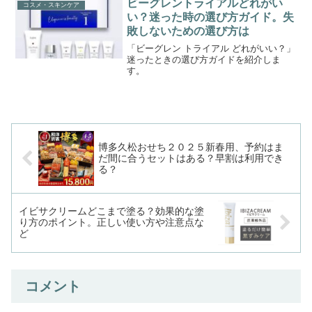
ビーグレントライアルどれがい
コスメ・スキンケア
ィーナス・プラチナウォッ...
い？迷った時の選び方ガイド。失
敗しないための選び方は
「ビーグレン トライアル どれがいい？」
迷ったときの選び方ガイドを紹介しま
す。
博多久松おせち２０２５新春用、予約はま
だ間に合うセットはある？早割は利用でき
る？
イビサクリームどこまで塗る？効果的な塗
り方のポイント。正しい使い方や注意点な
ど
コメント