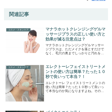
関連記事
マナラホットクレンジングゲルマ
コスメ・スキンケア
ッサージプラスの正しい使い方と
効果が減る注意点は？
マナラホットクレンジングゲルマッサー
ジプラスは、ただメイクを落とすだけで
なく、毛穴の奥までしっかりと汚れを取
り除いてくれるクレンジングゲルです。
さらに温感効果で血行を促進し、肌にハ
リと透明感をもたらす効果も期待できま
エレクトーレフェイストリートメ
コスメ・スキンケア
す。美容液成分がたっぷり...
ントの使い方は簡単？たった１０
秒で良いって本当？！
エレクトーレ フェイストリートメントの
使い方は簡単？たった１０秒って良いっ
て本当なのか気になりますよね。その答
えは……本当なんです！このフェイスト
リートメントの使い方はとても簡単で
す。まず、洗顔後に濡れた手と顔のまま
（拭かなくて大丈夫です）...