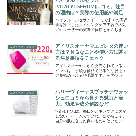
バイタルエルセラム
コスメ・スキンケア
(VITALeLSERUM)口コミ。注目
の理由は？実際の使用感や満足度
など
バイタルエルセラム 口コミで多くの高評
価を獲得したエイジングケア美容液の効
果やユーザーの実際の体験を紹介しま
す。
アイリスオーヤマエピレタの使い
コスメ・スキンケア
方は？ＮＧなことや使い方に関す
る注意事項をチェック
アイリスオーヤマから発売されているエ
ピレタは、手頃な価格で効果的な脱毛ケ
アを始められる脱毛器です。その使い方
も簡単です。まず毛の剃り込みをしま
す。脱毛したい部位の毛をシェーバーや
カミソリで剃り込みます。これにより、
ハリーヴィーナスプラチナウォッ
コスメ・スキンケア
光が毛根に効果的に届きます...
シュ口コミから見える魅力と実
力。効果や成分解説など
洗顔石けんは、毎日のスキンケアに欠か
せないアイテムですよね。だからこそ、
自分の肌に合った良いものを使いたいと
思うのも当然…なんですが、中々コレ！
という洗顔料に出会えない。そんなお悩
みをお持ちの方も多いのでは。ハリーヴ