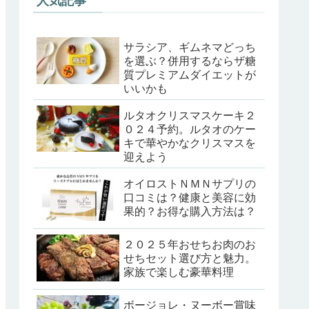
人気記事
サラシア、ギムネマどっち
を選ぶ？併用するならザ糖
質プレミアムダイエットが
いいかも
ルタオクリスマスケーキ２
０２４予約。ルタオのケー
キで華やかなクリスマスを
迎えよう
オイロストＮＭＮサプリの
口コミは？健康と美容に効
果的？お得な購入方法は？
２０２５年おせちお肉のお
せちセット選び方と魅力。
家族で楽しむ豪華料理
ボージョレ・ヌーボー賞味