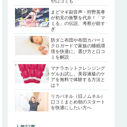
や口コミも
まどマギ副音声・狩野英孝
が初見の衝撃を代弁！「マ
ミる」の伝説、考察が鋭す
ぎ
防ダニ布団や布団カバーミ
クロガードで家族の睡眠環
境を快適に。選び方と口コ
ミを解説
マナラホットクレンジング
ゲルお試し。美容液級のケ
アを無料で体験する方法と
は？
リカバネル（旧ノムネル）
口コミまとめ朝のスタート
を快適にしたい方へ