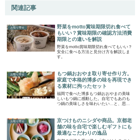
関連記事
野菜をmotto賞味期限切れ食べて
お取り寄せ
もいい？賞味期限の確認方法消費
期限との違いを解説
野菜をmotto賞味期限切れ食べてもいい？
安全に食べる方法と見分け方を解説しま
す。
もつ鍋おおやま取り寄せ作り方。
お取り寄せ
家庭で本格的博多の味を再現でき
る素材に拘ったセット
福岡で食べた博多もつ鍋おおやまの美味
しいもつ鍋に感動した。自宅でもあのも
つ鍋の美味しさを味わいたい…と、思っ
たことありませんか。博多もつ鍋おおや
まの公式サイトでは、お取り寄せ用のセ
ットが購入できます。そして、美味しい
京つけものニシダや商品。京都老
お取り寄せ
もつ鍋の作り方を公式サイ...
舗の味を自宅で楽しむギフトにも
最適なこだわりの逸品