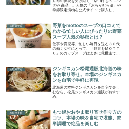
京都の伝統を受け継ぐ「京つけもの ニシ
ダや 商品」。人気の「おらがむら漬」や
季節限定漬物を公式サイトで購入し、本
場の味を楽しもう！
野菜をmottoのスープの口コミで
お取り寄せ
わかる忙しい人にぴったりの野菜
スープ人気の秘密とは？
仕事や育児等、忙しい毎日を送る３０代
の働く女性にとって、「野菜をＭＯＴＴ
Ｏ」のカップスープはまさに救世主で
す。国産野菜をたっぷり使い、電子レン
ジでたった１分チンするだけで本格的な
スープが楽しめるこの商品は、手軽に野
ジンギスカン松尾通販北海道の味
お取り寄せ
菜を摂りたい方々から絶大な...
をお取り寄せ。本場のジンギスカ
ンを自宅で手軽に再現
北海道の本格ジンギスカンを自宅で楽し
むなら、松尾ジンギスカン通販がおすす
め。
もつ鍋おおやま取り寄せ作り方の
お取り寄せ
コツ。本場の味を自宅で堪能、簡
単調理で絶品を楽しむ