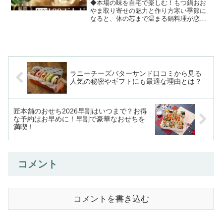
◆本場の味を自宅で楽しむ！もつ鍋おお
やま取り寄せの魅力と作り方寒い季節に
なると、体の芯まで温まる鍋料理が恋し
くなりますね。その中でも、福岡の名物
「もつ鍋」は特に人気があります。しか
し、忙しい日常の中で本格的なもつ鍋を
楽しむのは難しいと感じる...
ラニーチーズバターサンド口コミから見る
人気の秘密やギフトにも最適な理由とは？
匠本舗のおせち2026早割はいつまで？お得
な予約はお早めに！早割で豪華なおせちを
満喫！
コメント
コメントを書き込む