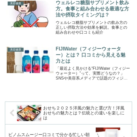
できる飲み水を求めるようですね。そん
ウェルレコ糖脂サプリメント飲み
美容健康
な方々から話題となって...
方。食事と組み合わせる最適な方
法や摂取タイミングは？
ウェルレコ糖脂サプリメントの飲み方の
正しい摂取方法や効果を解説。食事との
組み合わせや口コミも紹介
FIJIWater（フィジーウォータ
美容健康
ー）とは？ 口コミから見える魅
力とは
「最近よく見かける“FIJIWater（フィジー
ウォーター）”って、実際どうなの？」
SNSや美容系メディアで話題のフィジー
ウォーター。南国フィジーの大自然から
採水されたこのミネラルウォーターは、
飲みやすさだけでなく、“美のミネラル”と
呼ば...
おせち２０２５洋風の魅力と選び方！洋風
おせちの魅力とは？伝統との違いを楽しに
は
ビノムスムージー口コミで分かる忙しい朝