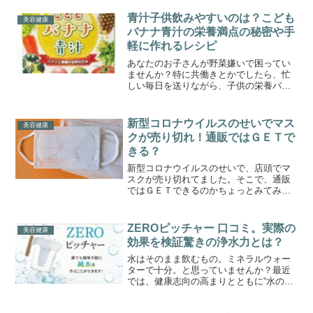
青汁子供飲みやすいのは？こども
美容健康
バナナ青汁の栄養満点の秘密や手
軽に作れるレシピ
あなたのお子さんが野菜嫌いで困ってい
ませんか？特に共働きとかでしたら、忙
しい毎日を送りながら、子供の栄養バラ
ンスを保つのは一苦労ですがそんな悩み
を解決するのに役立ってくれるのが「こ
どもバナナ青汁」です。そもそも青汁は
新型コロナウイルスのせいでマス
美容健康
栄養価が高く、健康もサポ...
クが売り切れ！通販ではＧＥＴで
きる？
新型コロナウイルスのせいで、店頭でマ
スクが売り切れてました。そこで、通販
ではＧＥＴできるのかちょっとみてみま
した
ZEROピッチャー 口コミ。実際の
美容健康
効果を検証驚きの浄水力とは？
水はそのまま飲むもの。ミネラルウォー
ターで十分。と思っていませんか？最近
では、健康志向の高まりとともに“水の
質”そのものに注目が集まっています。特
に小さなお子さまがいるご家庭や、安心