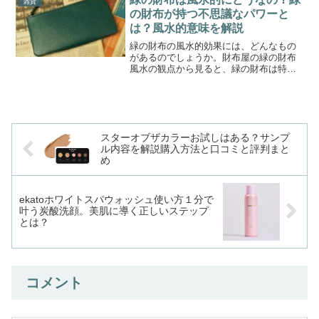
雑貨
の財布が持つ不思議なパワーと
は？風水的意味を解説
緑の財布の風水的効果には、どんなもの
があるのでしょうか。財布屋の緑の財布
風水の観点から見ると、緑の財布は特に
おすすめのアイテムです。なぜなら、緑
は風水で「成長」と「発展」を象徴する
色とされており、金運だけでなく、健康
運や仕事運をもたらすと言...
スターオブザカラーお試しはある？サンプ
ル内容を解説購入方法と口コミと評判まと
め
ekatoホワイトスパウォッシュ使い方１分で
叶う炭酸洗顔。美肌に導く正しいステップ
とは？
コメント