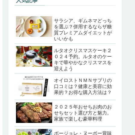
人気記事
サラシア、ギムネマどっち
を選ぶ？併用するならザ糖
質プレミアムダイエットが
いいかも
ルタオクリスマスケーキ２
０２４予約。ルタオのケー
キで華やかなクリスマスを
迎えよう
オイロストＮＭＮサプリの
口コミは？健康と美容に効
果的？お得な購入方法は？
２０２５年おせちお肉のお
せちセット選び方と魅力。
家族で楽しむ豪華料理
ボージョレ・ヌーボー賞味