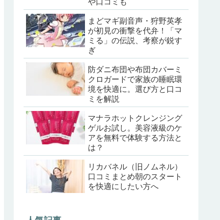
や口コミも
まどマギ副音声・狩野英孝
が初見の衝撃を代弁！「マ
ミる」の伝説、考察が鋭す
ぎ
防ダニ布団や布団カバーミ
クロガードで家族の睡眠環
境を快適に。選び方と口コ
ミを解説
マナラホットクレンジング
ゲルお試し。美容液級のケ
アを無料で体験する方法と
は？
リカバネル（旧ノムネル）
口コミまとめ朝のスタート
を快適にしたい方へ