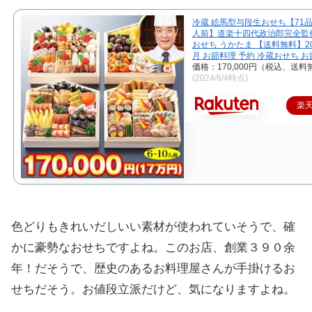
冷蔵 絵馬型与段生おせち【71品
人前】道楽十四代政治郎完全監
おせち うかたま 【送料無料】20
月 お節料理 予約 冷蔵おせち お
価格：170,000円（税込、送料
(2024/8/4時点)
楽
色どりもきれいだしいい素材が使われていそうで、確
かに豪勢なおせちですよね。このお店、創業３９０余
年！だそうで、歴史のあるお料理屋さんが手掛けるお
せちだそう。お値段立派だけど、気になりますよね。