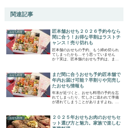
関連記事
匠本舗おせち２０２６予約今なら
おせち料理
間に合う！お得な早割はラストチ
ャンス！売り切れも
匠本舗のおせちの予約、もう締め切られ
てしまったかも…そう思っていません
か？実は、匠本舗のおせち予約は、まだ
間に合う可能性が大です。毎年多くの人
から選ばれている匠本舗のおせちです
が、実は、予約自体は商品があればぎり
まだ間に合うおせち予約匠本舗で
おせち料理
ぎりでもできる可能性はありま...
年内お届け可能？早割りや完売し
たおせち情報も
年末が近づくと、おせち料理の予約を忘
れてしまったり、忙しさに追われて準備
が遅れてしまうことがありますよね。匠
本舗」なら、今からでも予約が間に合う
おせちのセットがあります。ただ、早割
の第３弾は１２月１０日まででそれ以降
２０２５年おせちお肉のおせちセ
おせち料理
は通常価格のみの販売にな...
ット選び方と魅力。家族で楽しむ