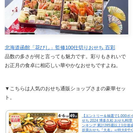
北海道函館「花びし」監修100仕切りおせち 百彩
品数の多さが何と言っても魅力です。彩りもきれいで
お正月の食卓に相応しい華やかなおせちですよね。
▼こちらは人気のおせち通販ショップさまの豪華セッ
ト。
【エントリー＆抽選で1,000ポ
せち 2024 博多久松 おせち料
ンキング 累計285週以上1位達
折衷おせち『大名』≪特大8寸×