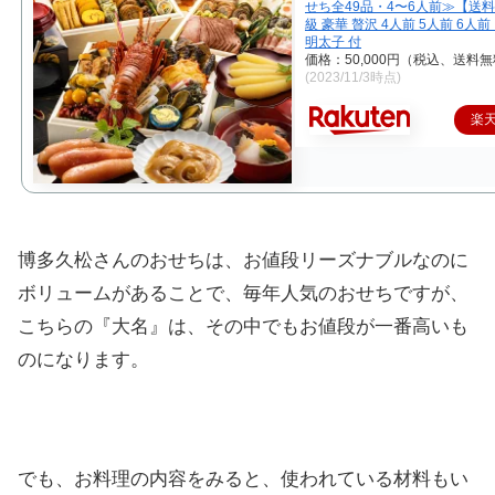
せち全49品・4〜6人前≫【送
級 豪華 贅沢 4人前 5人前 6人
明太子 付
価格：50,000円（税込、送料無
(2023/11/3時点)
楽
博多久松さんのおせちは、お値段リーズナブルなのに
ボリュームがあることで、毎年人気のおせちですが、
こちらの『大名』は、その中でもお値段が一番高いも
のになります。
でも、お料理の内容をみると、使われている材料もい