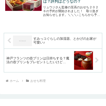
は？評判はどうなの？
リュウジさん監修の至高のおせち２０２
６の予約が開始されました！ 取り急ぎ
お知らせします。＼＼＼↓こちらから予約
できます！↓／／／【料理研究家リュウジ
監修】至高のおせち2026 購入特典＜至高
の辛子めんたいこ＞ バズレシピ YouTube
お...
すみっコぐらしの加湿器、とかげのお家が
可愛い♪
神戸フランツの壺プリンは日持ちする？魔
法の壺プリンをプレゼントしたいけど…
ホーム
おせち料理