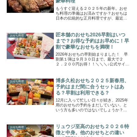
豪華料理
もうすぐ迎える２０２５年の新年。おせ
ち料理の準備はお済みですか？おせちは
日本の伝統的な正月料理ですが、最近で
はその内容も多様化し、伝統のお節料理
以外にも、洋風のものやお肉のおせちセ
ットも大人気です。特に、忙しい現代人
匠本舗のおせち2026早割はいつ
おせち料理
にとって、手軽に美味しい...
まで？お得な予約はお早めに！早
割で豪華なおせちを満喫！
2026年おせちの早割始まりました！ 早
割第１弾は９月３０日まで。最大で２
２．２００円お得！！＼＼＼↓公式サイト
はこちらをクリック↓／／／匠本舗のおせ
ち早割、いつまでお得に買えるの？毎年
のおせち選び、悩んでいるあなたへ。せ
博多久松おせち２０２５新春用、
おせち料理
っかくなら、料亭の...
予約はまだ間に合うセットはあ
る？早割は利用できる？
12月に入って忙しい日々が続き、2025年
用のおせちの予約をまだしていない、と
いう方も多いのではないでしょうか？そ
んな方々に朗報です！まだおせちの予約
は間に合います。とはいえ、早割はすで
に終了している場合が多く、予約そのも
リュウジ至高のおせち２０２６特
おせち料理
のが終了しているシ...
徴と中身。他のおせちとの違い